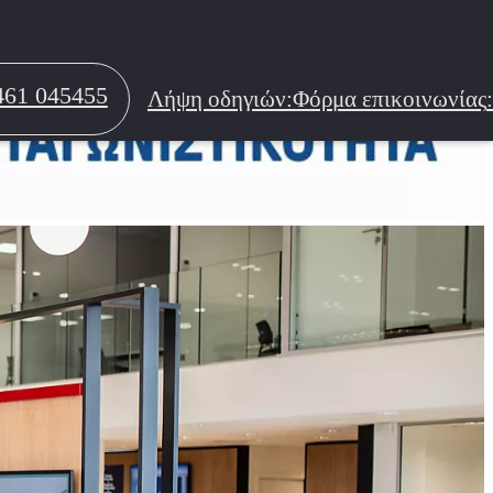
ταιρικές Πωλήσεις
Μεταχειρισμένα
461 045455
Λήψη οδηγιών
:
Φόρμα επικοινωνίας
: