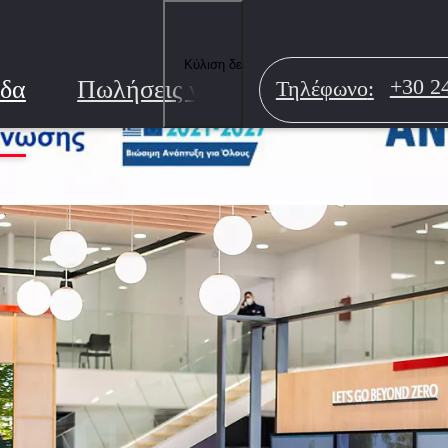
Κύλιση δεξιά
ίδα
Πωλήσεις νέων αυτοκινήτων
Ε
+30 2
Τηλέφωνο
: