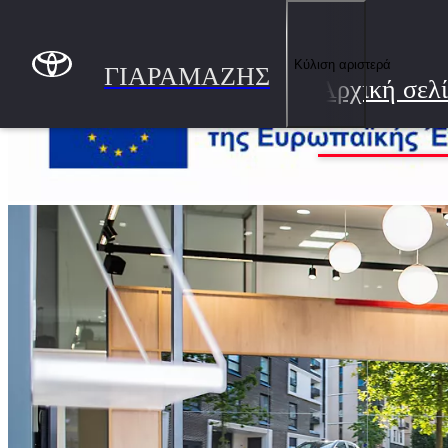
Συνέχεια στο κύριο περιεχόμενο
(Πατήστε enter)
(Ανοίγει σε νέο παράθυρο)
Κύλιση αριστερά
ΓΙΑΡΑΜΑΖΗΣ
Αρχική σελ